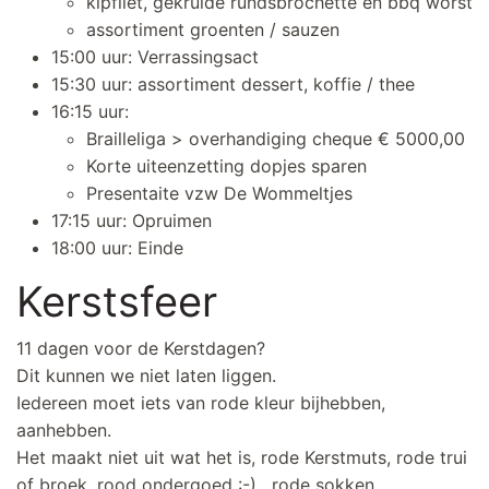
kipfilet, gekruide rundsbrochette en bbq worst
assortiment groenten / sauzen
15:00 uur: Verrassingsact
15:30 uur: assortiment dessert, koffie / thee
16:15 uur:
Brailleliga > overhandiging cheque € 5000,00
Korte uiteenzetting dopjes sparen
Presentaite vzw De Wommeltjes
17:15 uur: Opruimen
18:00 uur: Einde
Kerstsfeer
11 dagen voor de Kerstdagen?
Dit kunnen we niet laten liggen.
Iedereen moet iets van rode kleur bijhebben,
aanhebben.
Het maakt niet uit wat het is, rode Kerstmuts, rode trui
of broek, rood ondergoed :-), rode sokken.....