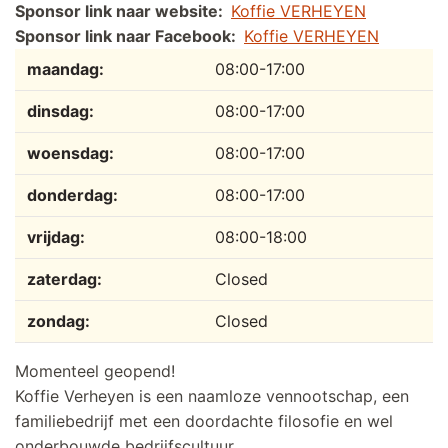
Sponsor link naar website
Koffie VERHEYEN
Sponsor link naar Facebook
Koffie VERHEYEN
Dag
Tijdslot
Reactie
maandag:
08:00-17:00
dinsdag:
08:00-17:00
woensdag:
08:00-17:00
donderdag:
08:00-17:00
vrijdag:
08:00-18:00
zaterdag:
Closed
zondag:
Closed
Momenteel geopend!
Koffie Verheyen is een naamloze vennootschap, een
familiebedrijf met een doordachte filosofie en wel
onderbouwde bedrijfscultuur.