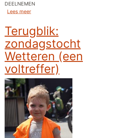
DEELNEMEN
over Doe mee aan onze (digitale) tombola en 
Lees meer
Terugblik:
zondagstocht
Wetteren (een
voltreffer)