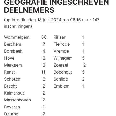
GEOGRAFIE INGESCHREVEN
DEELNEMERS
(update dinsdag 18 juni 2024 om 08:15 uur - 147
inschrijvingen)
Wommelgem
56
Rillaar
1
Berchem
7
Tielrode
1
Borsbeek
4
Vremde
1
Hove
3
Wijnegem
5
Merksem
3
Zoersel
2
Ranst
11
Boechout
5
Schoten
6
Schilde
2
Brecht
2
Emblem
1
Kalmthout
2
Massenhoven
2
Beveren
1
Deurne
7