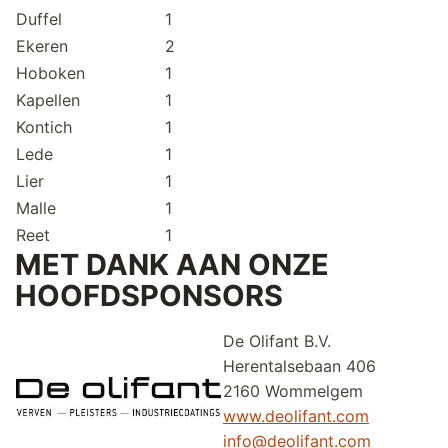
Duffel
1
Ekeren
2
Hoboken
1
Kapellen
1
Kontich
1
Lede
1
Lier
1
Malle
1
Reet
1
MET DANK AAN ONZE
HOOFDSPONSORS
De Olifant B.V.
Herentalsebaan 4
2160 Wommelgem
www.deolifant.com
info@deolifant.com