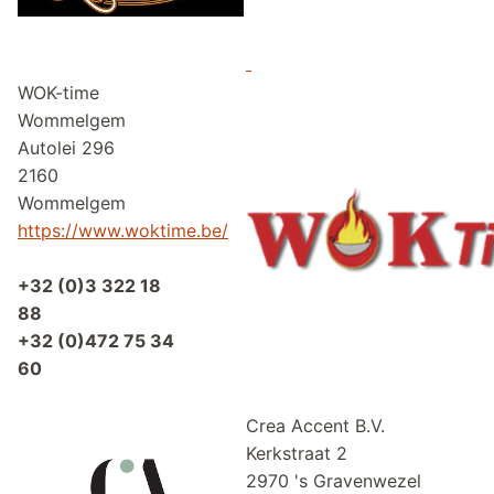
WOK-time
Wommelgem
Autolei 296
2160
Wommelgem
https://www.woktime.be/
+32 (0)3 322 18
88
+32 (0)472 75 34
60
Crea Accent B.V
Kerkstraat 2
2970 's Gravenwe