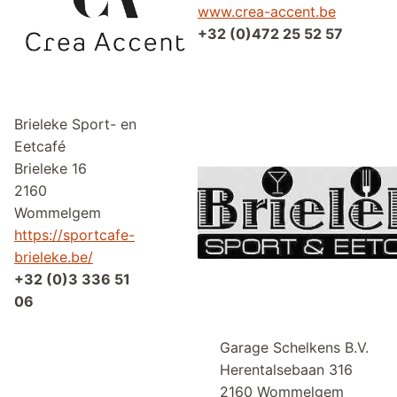
www.crea-accent.be
+32 (0)472 25 52 57
Brieleke Sport- en
Eetcafé
Brieleke 16
2160
Wommelgem
https://sportcafe-
brieleke.be/
+32 (0)3 336 51
06
Garage Schelkens
Herentalsebaan
2160 Wommel