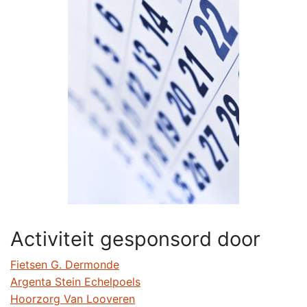
Activiteit gesponsord door
Fietsen G. Dermonde
Argenta Stein Echelpoels
Hoorzorg Van Looveren