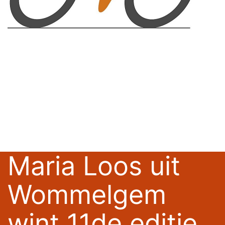
Maria Loos uit
Wommelgem
wint 11de editie