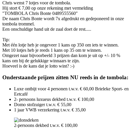
Chris wenst 7 lotjes voor de tombola.
Hij stort € 7,00 op onze rekening met vermelding
"TOMBOLA Chris Bonte 0489555560"
De naam Chris Bonte wordt 7x afgedrukt en gedeponeerd in onze
tombola trommel.
Een onschuldige hand uit de zaal doet de rest.....
Tip:
Met één lotje heb je ongeveer 1 kans op 350 om iets te winnen.
Met 10 lotjes heb je reeds 1 kans op 35 om te winnen.
Omgezet naar bijvoorbeeld 3 prijzen dan kom je uit op +/- 10 %
kans om bij de gelukkige winnaars te zijn.
Hoeveel is de kans dat je lotto wint? :-)
Onderstaande prijzen zitten NU reeds in de tombola:
Luxe ontbijt voor 4 personen t.w.v. € 60,00 Brieleke Sport- en
Eetcafé
2- persoons luxueus dekbed t.w.v. € 100,00
Domo stofzuiger t.w.v. € 55,00
1 jaar VWB verzekering t.w.v. € 35,00
2-persoons dekbed t.w.v. € 100,00