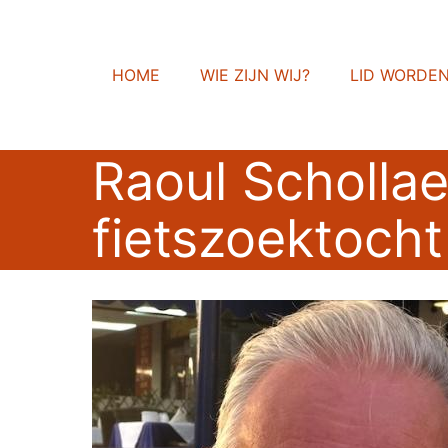
HOME
WIE ZIJN WIJ?
LID WORDE
Raoul Schollae
fietszoektocht