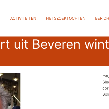
N
ACTIVITEITEN
FIETSZOEKTOCHTEN
BERIC
rt uit Beveren win
ma,
Sle
cor
Sol