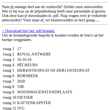
Nam jij onlangs deel aan de zoektocht? Ziehier onze antwoorden.
Wie er bij was op de prijsuitreiking heeft onze presentatie al gezien.
Ook deze kan je downloaden in .pdf. Nog vragen over je verkeerde
antwoorden? Vuur maar af, we beantwoorden ze heel graag.....
> Download hier het .pdf bestand.
Om de bestandsgrootte beperkt te houden werden de foto's uit het
boekje weggelaten.
vraag 1
17
vraag 2
ROYAL ANTWERP
vraag 3
10-10-10
vraag 4
PÊCHEURS
vraag 5
DER)OSTEOPAAT OF DER) OSTEOPAAT
vraag 6
BORSBEEK
vraag 7
2020
vraag 8
55B
vraag 9
WOONWAGENSTANDPLAATS
vraag 10
FIETSER
vraag 11
KATTENKAPSTER
vraag 12
JVG