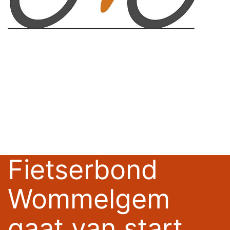
Fietserbond
Wommelgem
gaat van start...