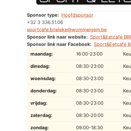
Sponsor type
Hoofdsponsor
+32 3 336.51.06
sportcafe.brieleke@wommelgem.be
Sponsor link naar website
Sport&Eetcafé BR
Sponsor link naar Facebook
Sport&Eetcafé 
Dag
Tijdslot
Reactie
maandag:
16:00-23:00
Keu
dinsdag:
08:30-23:00
Keu
woensdag:
08:30-23:00
Keu
donderdag:
08:30-23:00
Keu
vrijdag:
08:30-23:00
Keu
zaterdag:
08:30-20:00
Keu
zondag:
09:00-18:30
Keu