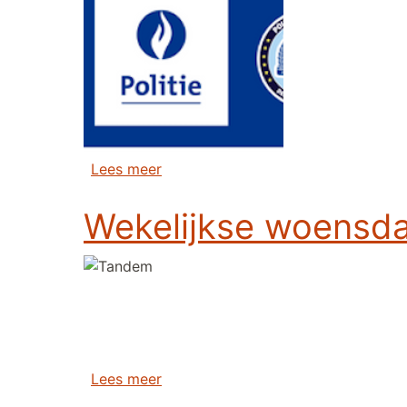
over Bezoek Erfgoedcentrum Polit
Lees meer
Wekelijkse woensda
over Wekelijkse woensdagavond fie
Lees meer