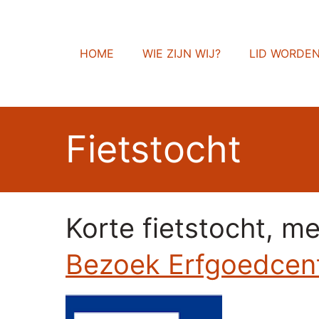
HOME
WIE ZIJN WIJ?
LID WORDE
Fietstocht
Korte fietstocht, m
Bezoek Erfgoedcent