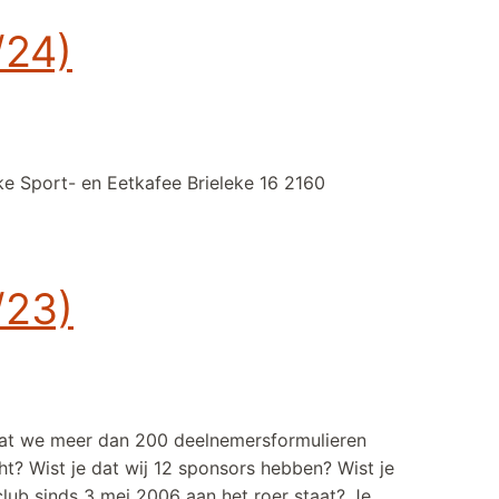
/24)
ke Sport- en Eetkafee Brieleke 16 2160
/23)
 dat we meer dan 200 deelnemersformulieren
ht? Wist je dat wij 12 sponsors hebben? Wist je
club sinds 3 mei 2006 aan het roer staat? Je