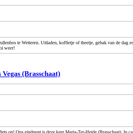
ullenbos te Wetteren. Uitladen, koffietje of theetje, gebak van de dag
oi weer!
s Vegas (Brasschaat)
 fiets op! Ons eindpunt is deze keer Maria-Ter-Heide (Brasschaat). In 