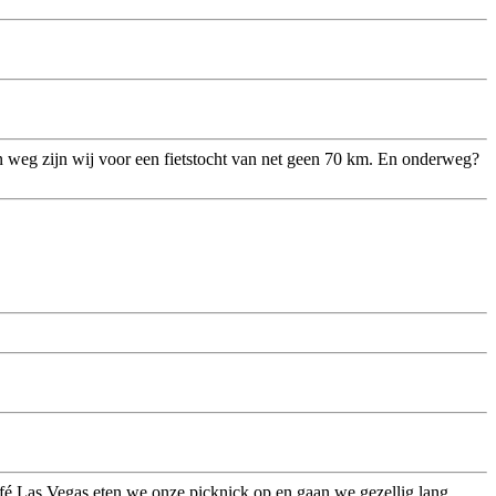
 en weg zijn wij voor een fietstocht van net geen 70 km. En onderweg?
café Las Vegas eten we onze picknick op en gaan we gezellig lang