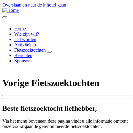
Overslaan en naar de inhoud gaan
Toggle
menu
Home
Wie zijn wij?
Lid worden
Activiteiten
Fietszoektochten
Toggle
Berichten
Fietszoektochten
Sponsors
submenu
Vorige Fietszoektochten
Beste fietszoektocht liefhebber,
Via het menu bovenaan deze pagina vindt u alle informatie omtrent
onze voorafgaande gerenommeerde fietszoektochten.