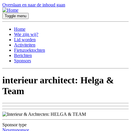
Overslaan en naar de inhoud gaan
Toggle menu
Home
Wie zijn wij?
Lid worden
Activiteiten
Fietszoektochten
Berichten
Sponsors
interieur architect: Helga &
Team
Sponsor type
Nevensponsor