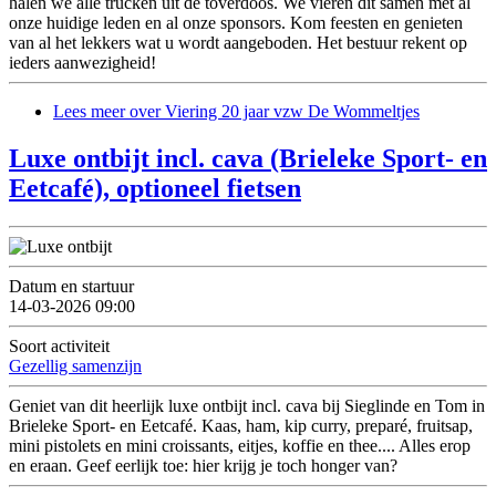
halen we alle trucken uit de toverdoos. We vieren dit samen met al
onze huidige leden en al onze sponsors. Kom feesten en genieten
van al het lekkers wat u wordt aangeboden. Het bestuur rekent op
ieders aanwezigheid!
Lees meer
over Viering 20 jaar vzw De Wommeltjes
Luxe ontbijt incl. cava (Brieleke Sport- en
Eetcafé), optioneel fietsen
Datum en startuur
14-03-2026 09:00
Soort activiteit
Gezellig samenzijn
Geniet van dit heerlijk luxe ontbijt incl. cava bij Sieglinde en Tom in
Brieleke Sport- en Eetcafé. Kaas, ham, kip curry, preparé, fruitsap,
mini pistolets en mini croissants, eitjes, koffie en thee.... Alles erop
en eraan. Geef eerlijk toe: hier krijg je toch honger van?