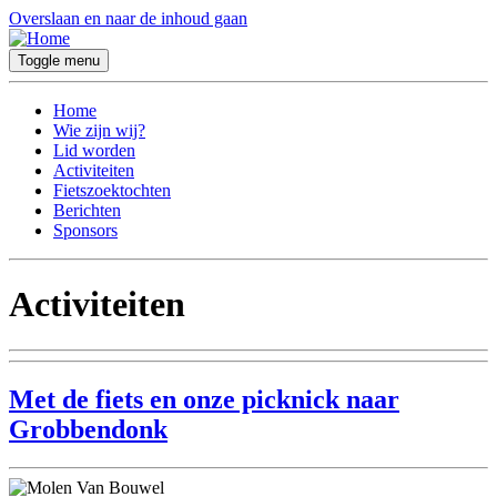
Overslaan en naar de inhoud gaan
Toggle menu
Home
Wie zijn wij?
Lid worden
Activiteiten
Fietszoektochten
Berichten
Sponsors
Activiteiten
Met de fiets en onze picknick naar
Grobbendonk