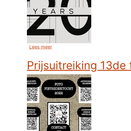
over Viering 20 jaar vzw De Womme
Lees meer
Prijsuitreiking 13de