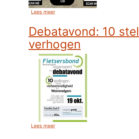
over Prijsuitreiking 13de foto fiet
Lees meer
Debatavond: 10 ste
verhogen
over Debatavond: 10 stellingen om
Lees meer