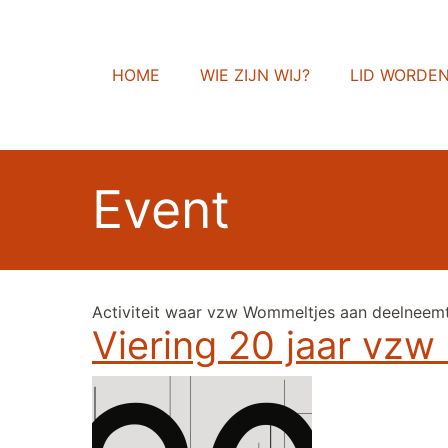
HOME
WIE ZIJN WIJ?
LID WORDE
Event
Activiteit waar vzw Wommeltjes aan deelneemt.
Viering 20 jaar vz