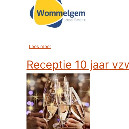
over Fietsevent gemeente Wommelg
Lees meer
Receptie 10 jaar v