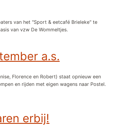
aters van het "Sport & eetcafé Brieleke" te
basis van vzw De Wommeltjes.
eke
tember a.s.
nise, Florence en Robert) staat opnieuw een
empen en rijden met eigen wagens naar Postel.
3 september a.s.
en erbij!