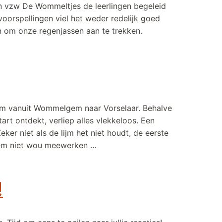
an vzw De Wommeltjes de leerlingen begeleid
oorspellingen viel het weder redelijk goed
n om onze regenjassen aan te trekken.
ij waren erbij!
km vanuit Wommelgem naar Vorselaar. Behalve
rt ontdekt, verliep alles vlekkeloos. Een
eker niet als de lijm het niet houdt, de eerste
ndem niet wou meewerken …
lopen
!