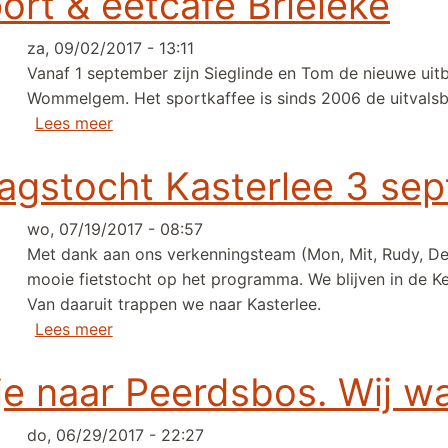
ort & eetcafé Brieleke
za, 09/02/2017 - 13:11
Vanaf 1 september zijn Sieglinde en Tom de nieuwe uitb
Wommelgem. Het sportkaffee is sinds 2006 de uitvals
over Nieuwe uitbaters sport & eetcafé Briel
Lees meer
agstocht Kasterlee 3 sep
wo, 07/19/2017 - 08:57
Met dank aan ons verkenningsteam (Mon, Mit, Rudy, De
mooie fietstocht op het programma. We blijven in de K
Van daaruit trappen we naar Kasterlee.
over Nu inschrijven zondagstocht Kasterlee 
Lees meer
 naar Peerdsbos. Wij war
do, 06/29/2017 - 22:27