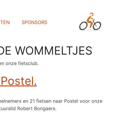
HTEN
SPONSORS
zw DE WOMMELTJES
n onze fietsclub.
 Postel.
lnemers en 21 fietsen naar Postel voor onze
tuurslid Robert Bongaers.
tie - Postel.