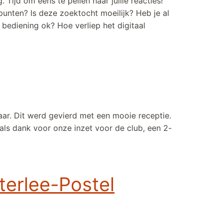
Tijd om eens te peilen naar jullie reacties!
spunten? Is deze zoektocht moeilijk? Heb je al
bediening ok? Hoe verliep het digitaal
ening!
aar. Dit werd gevierd met een mooie receptie.
 als dank voor onze inzet voor de club, een 2-
den!
terlee-Postel