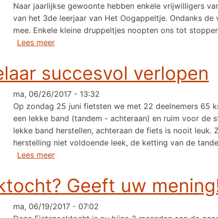
Naar jaarlijkse gewoonte hebben enkele vrijwilligers v
van het 3de leerjaar van Het Oogappeltje. Ondanks de v
mee. Enkele kleine druppeltjes noopten ons tot stoppe
over GBS Het Oogappeltje naar Peerdsbos. W
Lees meer
laar succesvol verlopen
ma, 06/26/2017 - 13:32
Op zondag 25 juni fietsten we met 22 deelnemers 65 
een lekke band (tandem - achteraan) en ruim voor de sta
lekke band herstellen, achteraan de fiets is nooit leuk. Z
herstelling niet voldoende leek, de ketting van de ta
over Zondagstocht Vorselaar succesvol ver
Lees meer
ktocht? Geeft uw mening
ma, 06/19/2017 - 07:02