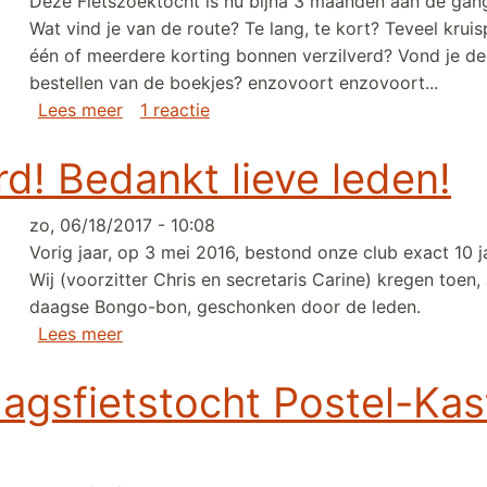
Deze Fietszoektocht is nu bijna 3 maanden aan de gang. 
Wat vind je van de route? Te lang, te kort? Teveel krui
één of meerdere korting bonnen verzilverd? Vond je de 
bestellen van de boekjes? enzovoort enzovoort...
over Deelnemer fietszoektocht? Geeft uw m
Lees meer
1 reactie
d! Bedankt lieve leden!
zo, 06/18/2017 - 10:08
Vorig jaar, op 3 mei 2016, bestond onze club exact 10 j
Wij (voorzitter Chris en secretaris Carine) kregen toen,
daagse Bongo-bon, geschonken door de leden.
over Bongo-bon verzilverd! Bedankt lieve le
Lees meer
agsfietstocht Postel-Kas