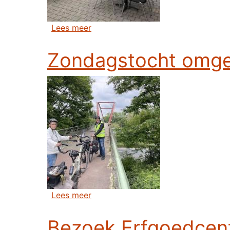
over Met de fiets en onze picknick
Lees meer
Zondagstocht omge
over Zondagstocht omgeving Wett
Lees meer
Bezoek Erfgoedcent