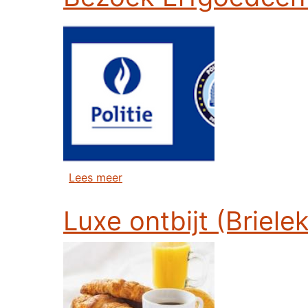
over Bezoek Erfgoedcentrum Polit
Lees meer
Luxe ontbijt (Briele