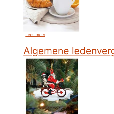
over Luxe ontbijt (Brieleke Sport- e
Lees meer
Algemene ledenverg