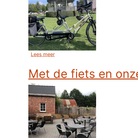
over Zondagstocht Wommelgem - N
Lees meer
Met de fiets en onz