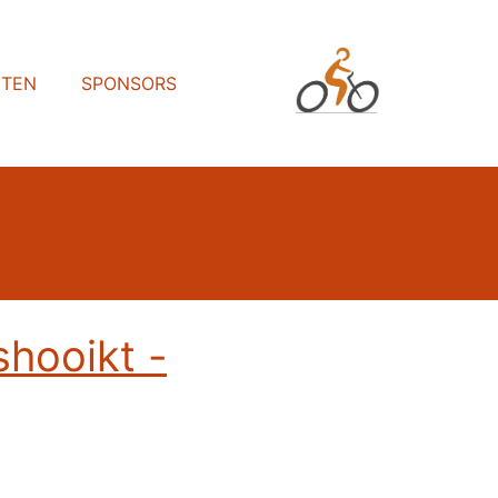
HTEN
SPONSORS
hooikt -