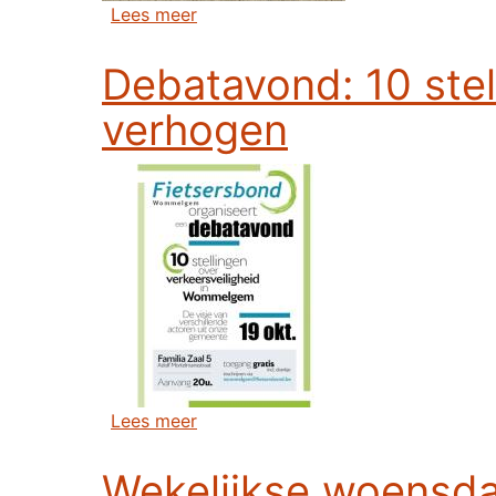
over Prijsuitreiking 13de foto fiet
Lees meer
Debatavond: 10 ste
verhogen
over Debatavond: 10 stellingen om
Lees meer
Wekelijkse woensda