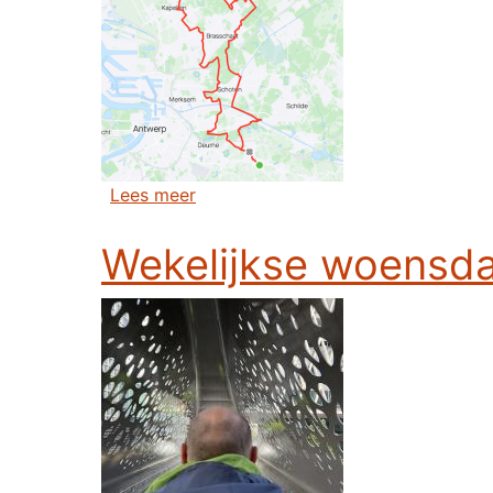
over Zondagstocht Wommelgem - 
Lees meer
Wekelijkse woensda