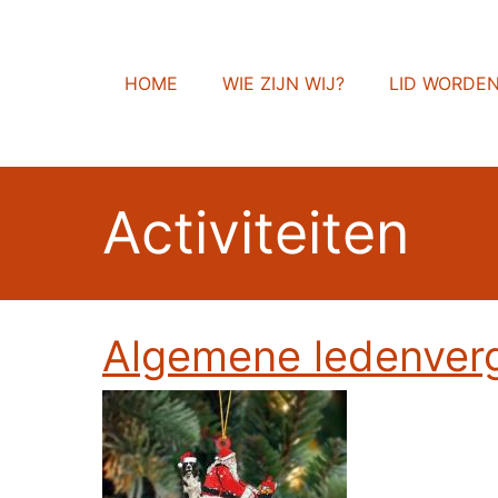
HOME
WIE ZIJN WIJ?
LID WORDE
Activiteiten
Algemene ledenverga