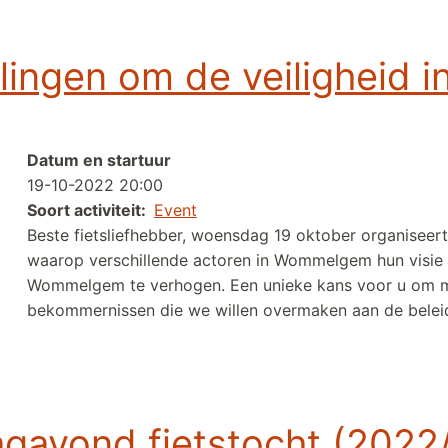
szoektocht 2022
llingen om de veiligheid
Datum en startuur
19-10-2022 20:00
Soort activiteit
Event
Beste fietsliefhebber, woensdag 19 oktober organise
waarop verschillende actoren in Wommelgem hun visie g
Wommelgem te verhogen. Een unieke kans voor u om m
bekommernissen die we willen overmaken aan de belei
 de veiligheid in Wommelgem te verhogen
gavond fietstocht (2022