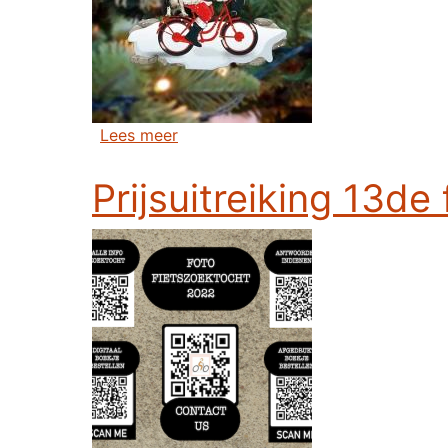
over Algemene ledenvergadering 202
Lees meer
Prijsuitreiking 13de