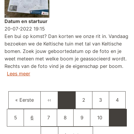
Datum en startuur
20-07-2022 19:15
Een bui op komst? Dan korten we onze rit in. Vandaag
bezoeken we de Keltische tuin met tal van Keltische
bomen. Zoek jouw geboortedatum op de foto en je
weet meteen met welke boom je geassocieerd wordt.
Rechts van de foto vind je de eigenschap per boom.
over Wekelijkse woensdagavond fietstocht (
Lees meer
Paginering
Eerste pagina
Vorige pagina
Pagina
Pagina
Pagina
« Eerste
‹‹
…
2
3
4
Pagina
Huidige pagina
Pagina
Pagina
Pagina
Pagina
5
6
7
8
9
10
…